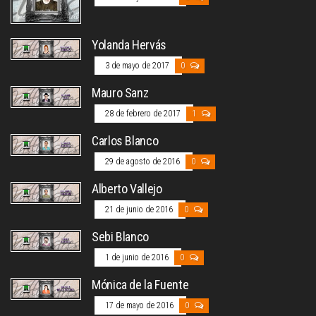
Yolanda Hervás
3 de mayo de 2017
0
Mauro Sanz
28 de febrero de 2017
1
Carlos Blanco
29 de agosto de 2016
0
Alberto Vallejo
21 de junio de 2016
0
Sebi Blanco
1 de junio de 2016
0
Mónica de la Fuente
17 de mayo de 2016
0