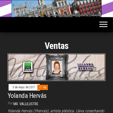
Saltar
al
Vallilustres
El Gran
contenido
Archivo
de
Personas
Ilustres
de
Valladolid
Ventas
3 de mayo de 2017
0
Yolanda Hervás
Por
MR. VALLILUSTRE
Yolanda Hervás (Yhervás), artista plástica. Lleva cosechando