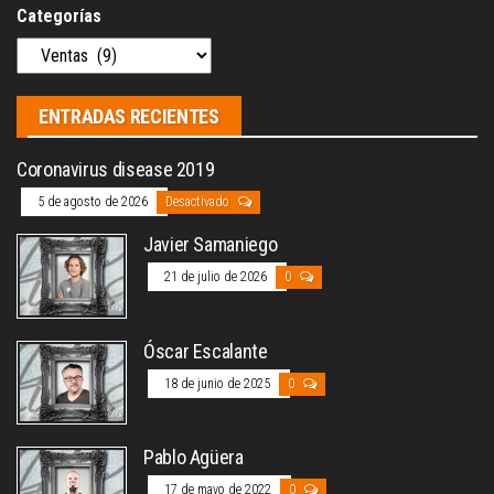
Categorías
ENTRADAS RECIENTES
Coronavirus disease 2019
5 de agosto de 2026
Desactivado
Javier Samaniego
21 de julio de 2026
0
Óscar Escalante
18 de junio de 2025
0
Pablo Agüera
17 de mayo de 2022
0