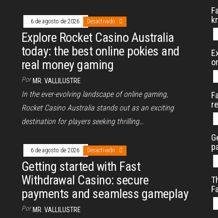
F
k
6 de agosto de 2026
Desactivado
Explore Rocket Casino Australia
today: the best online pokies and
Ex
o
real money gaming
Por
MR. VALLILUSTRE
In the ever-evolving landscape of online gaming,
F
r
Rocket Casino Australia stands out as an exciting
destination for players seeking thrilling…
G
p
6 de agosto de 2026
Desactivado
Getting started with Fast
Withdrawal Casino: secure
Th
Fa
payments and seamless gameplay
Por
MR. VALLILUSTRE