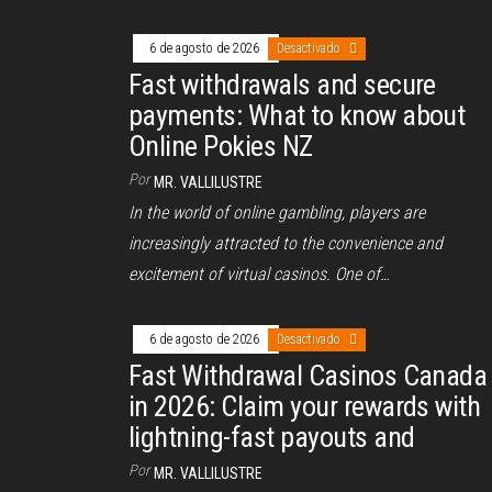
6 de agosto de 2026
Desactivado
Fast withdrawals and secure
payments: What to know about
Online Pokies NZ
Por
MR. VALLILUSTRE
In the world of online gambling, players are
increasingly attracted to the convenience and
excitement of virtual casinos. One of…
6 de agosto de 2026
Desactivado
Fast Withdrawal Casinos Canada
in 2026: Claim your rewards with
lightning-fast payouts and
Por
MR. VALLILUSTRE