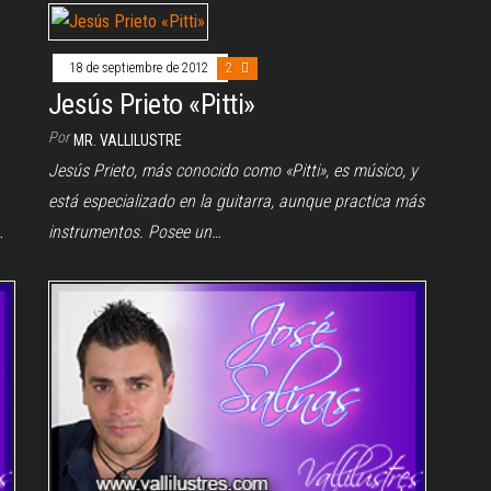
18 de septiembre de 2012
2
Jesús Prieto «Pitti»
Por
MR. VALLILUSTRE
Jesús Prieto, más conocido como «Pitti», es músico, y
está especializado en la guitarra, aunque practica más
…
instrumentos. Posee un…