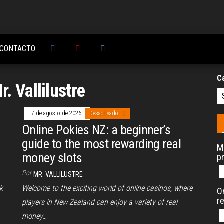
Vallilustres
El Gran
Archivo
de
CONTACTO
Personas
Ilustres
de
C
Valladolid
r. Vallilustre
7 de agosto de 2026
Desactivado
Online Pokies NZ: a beginner’s
guide to the most rewarding real
M
money slots
p
Por
MR. VALLILUSTRE
k
Welcome to the exciting world of online casinos, where
On
r
players in New Zealand can enjoy a variety of real
money…