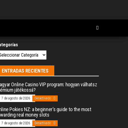
ategorías
ENTRADAS RECIENTES
agyar Online Casino VIP program: hogyan válhatsz
rémium játékossá?
7 de agosto de 2026
Desactivado
line Pokies NZ: a beginner’s guide to the most
ewarding real money slots
7 de agosto de 2026
Desactivado