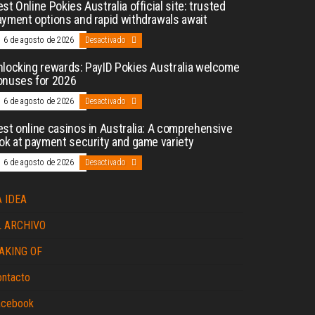
st Online Pokies Australia official site: trusted
ayment options and rapid withdrawals await
6 de agosto de 2026
Desactivado
nlocking rewards: PayID Pokies Australia welcome
onuses for 2026
6 de agosto de 2026
Desactivado
est online casinos in Australia: A comprehensive
ook at payment security and game variety
6 de agosto de 2026
Desactivado
A IDEA
L ARCHIVO
AKING OF
ontacto
acebook