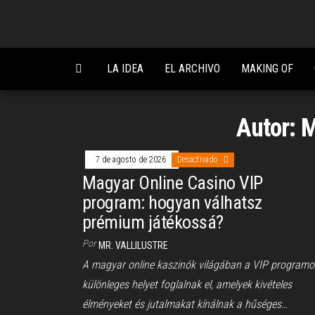
Saltar
al
contenido
LA IDEA
EL ARCHIVO
MAKING OF
Autor:
M
7 de agosto de 2026
Desactivado
Magyar Online Casino VIP
program: hogyan válhatsz
prémium játékossá?
Por
MR. VALLILUSTRE
A magyar online kaszinók világában a VIP programo
különleges helyet foglalnak el, amelyek kivételes
élményeket és jutalmakat kínálnak a hűséges…