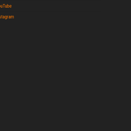
ouTube
stagram