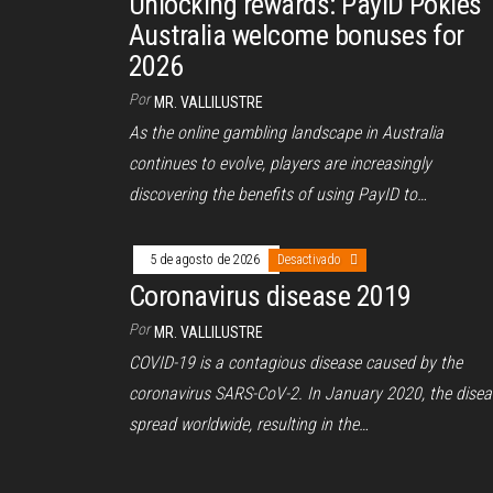
Unlocking rewards: PayID Pokies
Australia welcome bonuses for
2026
Por
MR. VALLILUSTRE
As the online gambling landscape in Australia
continues to evolve, players are increasingly
discovering the benefits of using PayID to…
5 de agosto de 2026
Desactivado
Coronavirus disease 2019
Por
MR. VALLILUSTRE
COVID-19 is a contagious disease caused by the
coronavirus SARS-CoV-2. In January 2020, the disea
spread worldwide, resulting in the…