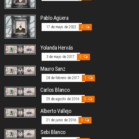
Pablo Agüera
17 de mayo de 2022
0
Yolanda Hervás
3 de mayo de 2017
0
Mauro Sanz
28 de febrero de 2017
1
Carlos Blanco
29 de agosto de 2016
0
Alberto Vallejo
21 de junio de 2016
0
Sebi Blanco