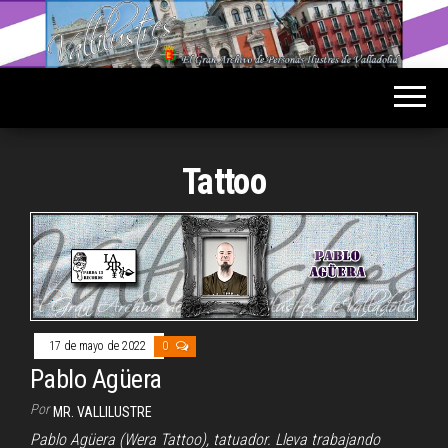
Saltar
al
Vallilustres
El Gran
contenido
Archivo
de
Personas
Ilustres
de
Valladolid
Tattoo
17 de mayo de 2022
0
Pablo Agüera
Por
MR. VALLILUSTRE
Pablo Agüera (Wera Tattoo), tatuador. Lleva trabajando