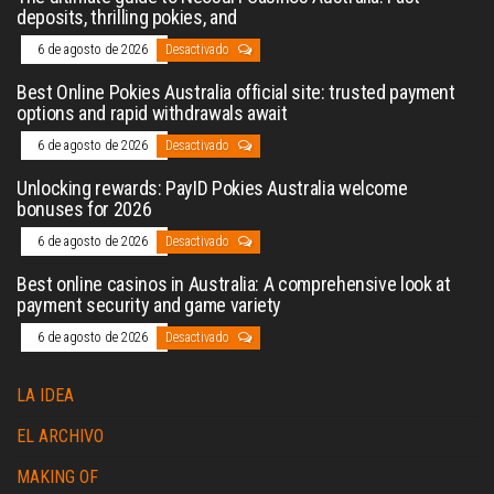
deposits, thrilling pokies, and
6 de agosto de 2026
Desactivado
Best Online Pokies Australia official site: trusted payment
options and rapid withdrawals await
6 de agosto de 2026
Desactivado
Unlocking rewards: PayID Pokies Australia welcome
bonuses for 2026
6 de agosto de 2026
Desactivado
Best online casinos in Australia: A comprehensive look at
payment security and game variety
6 de agosto de 2026
Desactivado
LA IDEA
EL ARCHIVO
MAKING OF