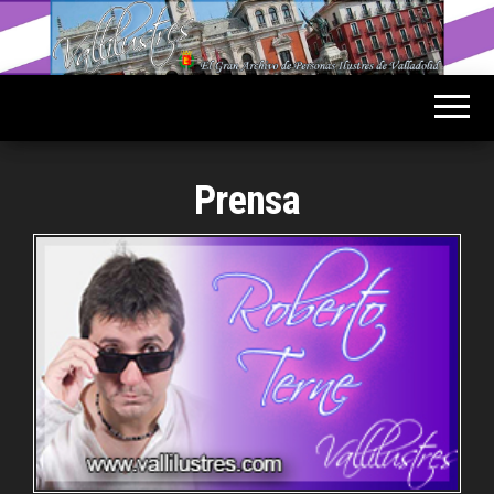
Saltar
al
Vallilustres
El Gran
contenido
Archivo
de
Personas
Ilustres
de
Valladolid
Prensa