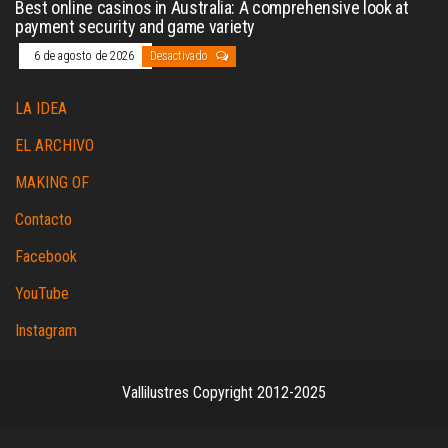
Best online casinos in Australia: A comprehensive look at
payment security and game variety
6 de agosto de 2026
Desactivado
LA IDEA
EL ARCHIVO
MAKING OF
Contacto
Facebook
YouTube
Instagram
Vallilustres Copyright 2012-2025