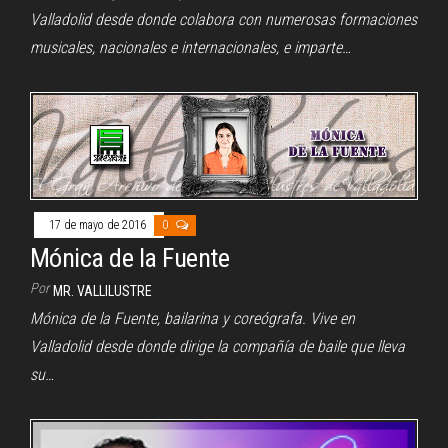
Valladolid desde donde colabora con numerosas formaciones
musicales, nacionales e internacionales, e imparte…
17 de mayo de 2016
0
Mónica de la Fuente
Por
MR. VALLILUSTRE
Mónica de la Fuente, bailarina y coreógrafa. Vive en
Valladolid desde donde dirige la compañía de baile que lleva
su…