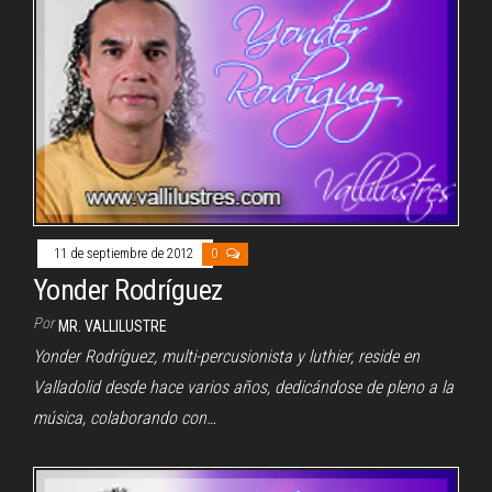
11 de septiembre de 2012
0
Yonder Rodríguez
Por
MR. VALLILUSTRE
Yonder Rodríguez, multi-percusionista y luthier, reside en
Valladolid desde hace varios años, dedicándose de pleno a la
música, colaborando con…