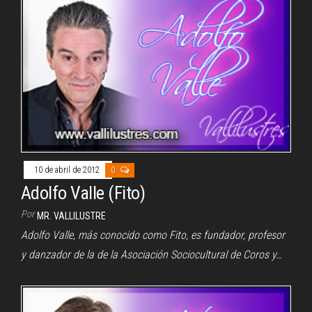
10 de abril de 2012
0
Adolfo Valle (Fito)
Por
MR. VALLILUSTRE
Adolfo Valle, más conocido como Fito, es fundador, profesor
y danzador de la de la Asociación Sociocultural de Coros y…