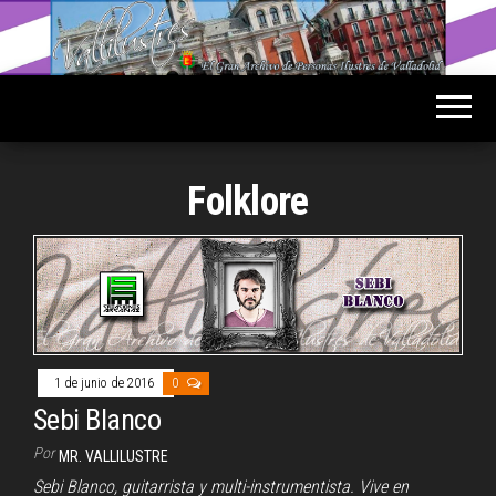
Saltar
al
Vallilustres
El Gran
contenido
Archivo
de
Personas
Ilustres
de
Valladolid
Folklore
1 de junio de 2016
0
Sebi Blanco
Por
MR. VALLILUSTRE
Sebi Blanco, guitarrista y multi-instrumentista. Vive en