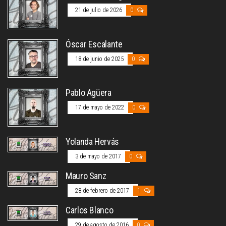
21 de julio de 2026
0
Óscar Escalante
18 de junio de 2025
0
Pablo Agüera
17 de mayo de 2022
0
Yolanda Hervás
3 de mayo de 2017
0
Mauro Sanz
28 de febrero de 2017
1
Carlos Blanco
29 de agosto de 2016
0